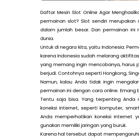
Daftar Mesin Slot Online Agar Menghasil
permainan slot? Slot sendiri merupakan
dalam jumlah besar. Dan permainan ini m
dunia.
Untuk di negara kita, yaitu Indonesia. Per
karena Indonesia sudah melarang aktifita
yang memang ingin mencobanya, harus pe
berjudi. Contohnya seperti Hongkong, Sing
Namun, kalau Anda tidak ingin mengala
permainan ini dengan cara online. Emang b
Tentu saja bisa. Yang terpenting Anda
koneksi internet, seperti komputer, smar
Anda memperhatikan koneksi internet y
gunakan memiliki jaringan yang buruk.
Karena hal tersebut dapat mempengaruhi