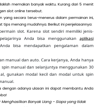
daklah memakan banyak waktu. Kurang dari 5 menit
n slot online tersebut.
n yang secara terus-menerus dalam permainan ini,
t tips menang mudahnya. Berikut ini penjelasannya:
ermain slot. Karena slot sendiri memiliki jenis-
pelajarinya Anda bisa menggunakan
aplikasi
i Anda bisa mendapatkan pengalaman dalam
an manual dan auto. Cara kerjanya, Anda hanya
i spin manual dan selanjuntya menggunakan 30
ual, gunakan modal kecil dan modal untuk spin
 manual.
ga dengan adanya ulasan ini dapat membantu Anda
oba!
ar Menghasilkan Banyak Uang – Siapa yang tidak