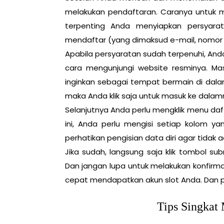
melakukan pendaftaran. Caranya untuk m
terpenting Anda menyiapkan persyara
mendaftar (yang dimaksud e-mail, nomor t
Apabila persyaratan sudah terpenuhi, An
cara mengunjungi website resminya. M
inginkan sebagai tempat bermain di dala
maka Anda klik saja untuk masuk ke dalam
Selanjutnya Anda perlu mengklik menu da
ini, Anda perlu mengisi setiap kolom ya
perhatikan pengisian data diri agar tidak 
Jika sudah, langsung saja klik tombol s
Dan jangan lupa untuk melakukan konfirm
cepat mendapatkan akun slot Anda. Dan p
Tips Singkat