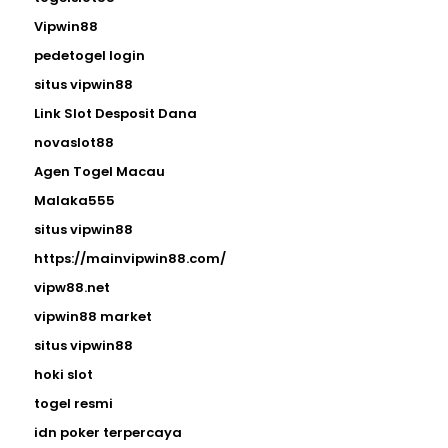
Vipwin88
pedetogel login
situs vipwin88
Link Slot Desposit Dana
novaslot88
Agen Togel Macau
Malaka555
situs vipwin88
https://mainvipwin88.com/
vipw88.net
vipwin88 market
situs vipwin88
hoki slot
togel resmi
idn poker terpercaya