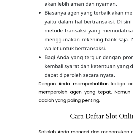
akan lebih aman dan nyaman.
Biasanya agen yang terbaik akan m
yaitu dalam hal bertransaksi. Di s
metode transaksi yang memudahkan
menggunakan rekening bank saja. 
wallet untuk bertransaksi.
Bagi Anda yang tergiur dengan pro
kembali syarat dan ketentuan yang 
dapat diperoleh secara nyata.
Dengan Anda memperhatikan ketiga ca
memperoleh agen yang tepat. Namun te
adalah yang paling penting.
Cara Daftar Slot On
Setelah Anda mencari dan menemukan age