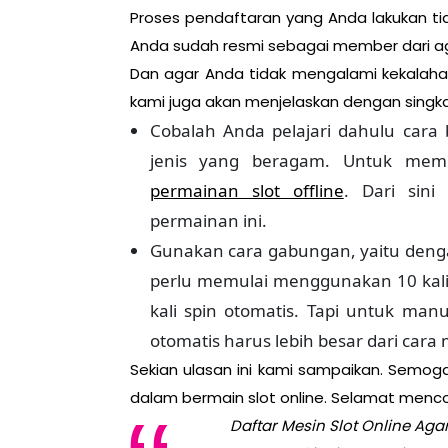
Proses pendaftaran yang Anda lakukan ti
Anda sudah resmi sebagai member dari age
Dan agar Anda tidak mengalami kekalaha
kami juga akan menjelaskan dengan singka
Cobalah Anda pelajari dahulu cara b
jenis yang beragam. Untuk mem
permainan slot offline
. Dari sin
permainan ini.
Gunakan cara gabungan, yaitu deng
perlu memulai menggunakan 10 kal
kali spin otomatis. Tapi untuk man
otomatis harus lebih besar dari cara
Sekian ulasan ini kami sampaikan. Semo
dalam bermain slot online. Selamat menc
Daftar Mesin Slot Online Ag