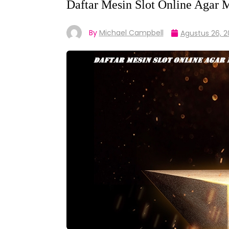
Daftar Mesin Slot Online Agar
By
Michael Campbell
Agustus 26, 2