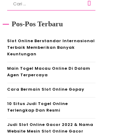
Cari
untuk:
Pos-Pos Terbaru
Slot Online Berstandar Internasional
Terbaik Memberikan Banyak
Keuntungan
Main Togel Macau Online Di Dalam
Agen Terpercaya
Cara Bermain Slot Online Gopay
10 Situs Judi Togel Online
Terlengkap Dan Resmi
Judi Slot Online Gacor 2022 & Nama
Website Mesin Slot Online Gacor