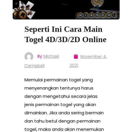
Seperti Ini Cara Main
Togel 4D/3D/2D Online
By
Michael
November 4,
2021
Campbell
Memulai permainan togel yang
menyenangkan tentunya harus
dengan mengetahui secara jelas
jenis permainan togel yang akan
dimainkan. Jika anda sering bermain
dan tahu betul dengan permainan
togel, maka anda akan menemukan