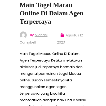
Main Togel Macau
Online Di Dalam Agen
Terpercaya
By
Michael
Agustus 12,
2023
Campbell
Main Togel Macau Online Di Dalam
Agen Terpercaya Ketika melakukan
aktivitas judi tepatnya bermain dan
mengenal permainan togel Macau
online. Sudah semestinya kita
menggunakan agen-agen
terpercaya yang bisa kita
manfaatkan dengan baik untuk selalu