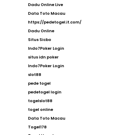
Dadu Online Live
Data Toto Macau
https://pedetogel.it.com/
Dadu Online
Situs Sicbo
Indo7Poker Login
situs idn poker
Indo7Poker Login
slot88
pede togel
pedetogel login
togelslot88
togel online
Data Toto Macau
Togel178