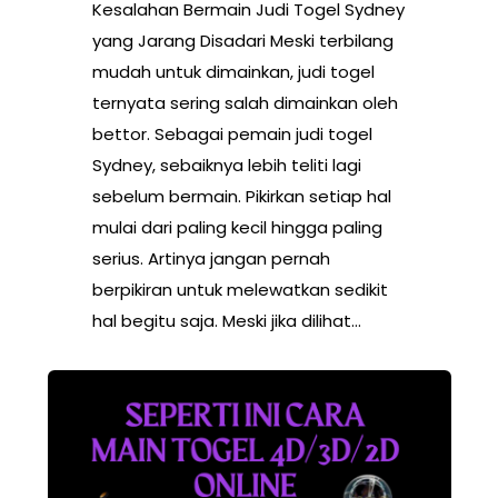
Kesalahan Bermain Judi Togel Sydney
yang Jarang Disadari Meski terbilang
mudah untuk dimainkan, judi togel
ternyata sering salah dimainkan oleh
bettor. Sebagai pemain judi togel
Sydney, sebaiknya lebih teliti lagi
sebelum bermain. Pikirkan setiap hal
mulai dari paling kecil hingga paling
serius. Artinya jangan pernah
berpikiran untuk melewatkan sedikit
hal begitu saja. Meski jika dilihat…