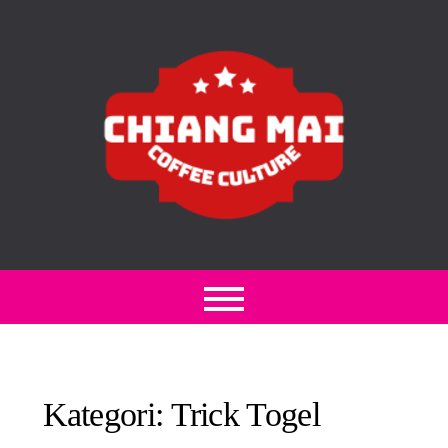
Skip
to
content
Kategori:
Trick Togel