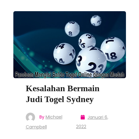
Kesalahan Bermain
Judi Togel Sydney
By
Michael
Januari 6,
2022
Campbell