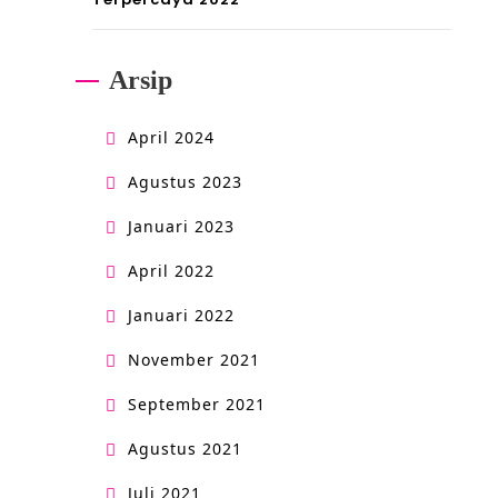
Arsip
April 2024
Agustus 2023
Januari 2023
April 2022
Januari 2022
November 2021
September 2021
Agustus 2021
Juli 2021