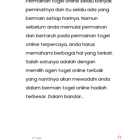
Permainan togel online selalu banyak
peminatnya dan itu selalu ada yang
bermain setiap harinya. Namun
sebelum anda memulai permainan
dan bertaruh pada permainan togel
online terpercaya, anda harus
memahami berbagai hal yang terkait.
Salah satunya adalah dengan
memilih agen togel online terbaik
yang nantinya akan mewadahi anda
dalam bermain togel online hadiah
terbesar. Dalam bandar…
Cari