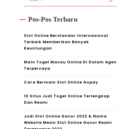
untuk:
Pos-Pos Terbaru
Slot Online Berstandar Internasional
Terbaik Memberikan Banyak
Keuntungan
Main Togel Macau Online Di Dalam Agen
Terpercaya
Cara Bermain Slot Online Gopay
10 Situs Judi Togel Online Terlengkap
Dan Resmi
Judi Slot Online Gacor 2022 & Nama
Website Mesin Slot Online Gacor Resmi
Terpercaya 2022