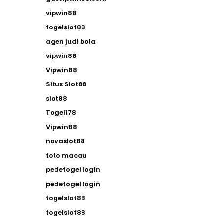
vipwin88
togelslot88
agen judi bola
vipwin88
Vipwin88
Situs Slot88
slot88
Togel178
Vipwin88
novaslot88
toto macau
pedetogel login
pedetogel login
togelslot88
togelslot88