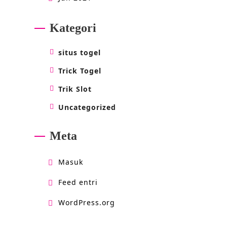
Kategori
situs togel
Trick Togel
Trik Slot
Uncategorized
Meta
Masuk
Feed entri
WordPress.org