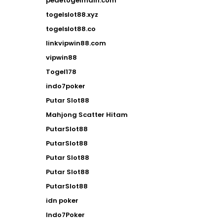
pedetogelmain.com
togelslot88.xyz
togelslot88.co
linkvipwin88.com
vipwin88
Togel178
indo7poker
Putar Slot88
Mahjong Scatter Hitam
PutarSlot88
PutarSlot88
Putar Slot88
Putar Slot88
PutarSlot88
idn poker
Indo7Poker