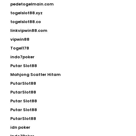
pedetogelmain.com
togelslot88.xyz
togelslot88.co
linkvipwin88.com
vipwin88
Togel178
indo7poker
Putar Slot88
Mahjong Scatter Hitam
PutarSlot88
PutarSlot88
Putar Slot88
Putar Slot88
PutarSlot88
idn poker