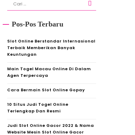
Cari
untuk:
Pos-Pos Terbaru
Slot Online Berstandar Internasional
Terbaik Memberikan Banyak
Keuntungan
Main Togel Macau Online Di Dalam
Agen Terpercaya
Cara Bermain Slot Online Gopay
10 Situs Judi Togel Online
Terlengkap Dan Resmi
Judi Slot Online Gacor 2022 & Nama
Website Mesin Slot Online Gacor