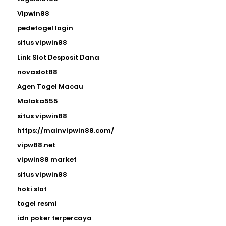
Vipwin88
pedetogel login
situs vipwin88
Link Slot Desposit Dana
novaslot88
Agen Togel Macau
Malaka555
situs vipwin88
https://mainvipwin88.com/
vipw88.net
vipwin88 market
situs vipwin88
hoki slot
togel resmi
idn poker terpercaya