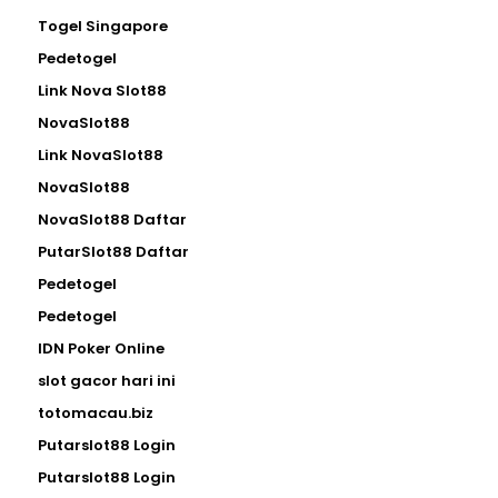
Togel Singapore
Pedetogel
Link Nova Slot88
NovaSlot88
Link NovaSlot88
NovaSlot88
NovaSlot88 Daftar
PutarSlot88 Daftar
Pedetogel
Pedetogel
IDN Poker Online
slot gacor hari ini
totomacau.biz
Putarslot88 Login
Putarslot88 Login