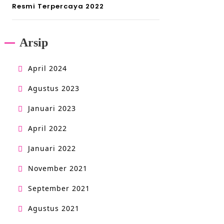
Resmi Terpercaya 2022
Arsip
April 2024
Agustus 2023
Januari 2023
April 2022
Januari 2022
November 2021
September 2021
Agustus 2021