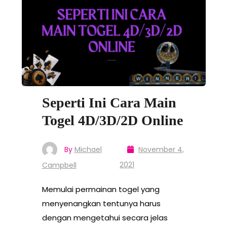
Seperti Ini Cara Main
Togel 4D/3D/2D Online
By
Michael
November 4,
2021
Campbell
Memulai permainan togel yang
menyenangkan tentunya harus
dengan mengetahui secara jelas