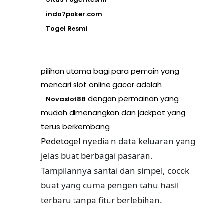
indo7poker.com
Togel Resmi
pilihan utama bagi para pemain yang
mencari slot online gacor adalah
dengan permainan yang
Novaslot88
mudah dimenangkan dan jackpot yang
terus berkembang.
Pedetogel
nyediain data keluaran yang
jelas buat berbagai pasaran.
Tampilannya santai dan simpel, cocok
buat yang cuma pengen tahu hasil
terbaru tanpa fitur berlebihan.