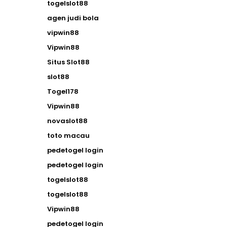
togelslot88
agen judi bola
vipwin88
Vipwin88
Situs Slot88
slot88
Togel178
Vipwin88
novaslot88
toto macau
pedetogel login
pedetogel login
togelslot88
togelslot88
Vipwin88
pedetogel login