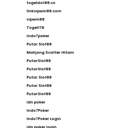
togelslot88.co
linkvipwin88.com
vipwin88
Togel178
indo7poker
Putar Slot88
Mahjong Scatter Hitam
PutarSlot88
PutarSlot88
Putar Slot88
Putar Slot88
PutarSlot88
idn poker
Indo7Poker
Indo7Poker Login
idn poker login